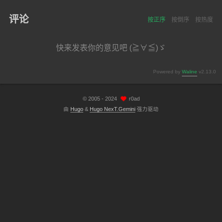
评论
按正序
按倒序
按热度
快来发表你的意见吧 (≧∀≦)ゞ
Powered by
Waline
v2.13.0
©
2005 - 2024
r0ad
由
Hugo
&
Hugo NexT.Gemini
强力驱动