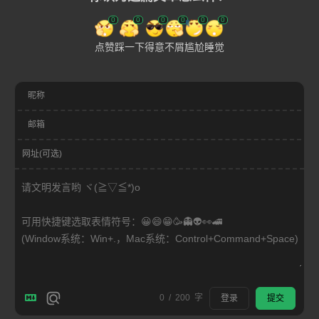
0
0
0
0
0
0
点赞
踩一下
得意
不屑
尴尬
睡觉
昵称
邮箱
网址(可选)
0
/
200
字
登录
提交